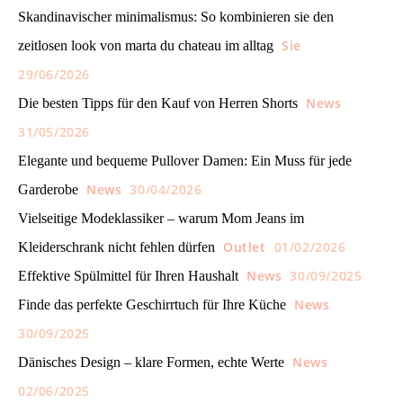
Skandinavischer minimalismus: So kombinieren sie den
Sie
zeitlosen look von marta du chateau im alltag
29/06/2026
News
Die besten Tipps für den Kauf von Herren Shorts
31/05/2026
Elegante und bequeme Pullover Damen: Ein Muss für jede
News
30/04/2026
Garderobe
Vielseitige Modeklassiker – warum Mom Jeans im
Outlet
01/02/2026
Kleiderschrank nicht fehlen dürfen
News
30/09/2025
Effektive Spülmittel für Ihren Haushalt
News
Finde das perfekte Geschirrtuch für Ihre Küche
30/09/2025
News
Dänisches Design – klare Formen, echte Werte
02/06/2025