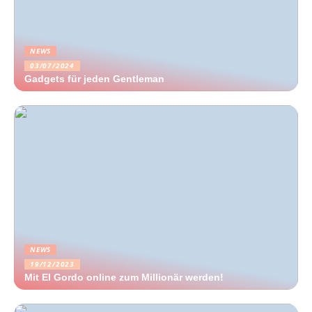
NEWS
03/07/2024
Gadgets für jeden Gentleman
NEWS
19/12/2023
Mit El Gordo online zum Millionär werden!