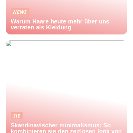
NEWS
Warum Haare heute mehr über uns
verraten als Kleidung
SIE
Skandinavischer minimalismus: So
kombinieren sie den zeitlosen look von