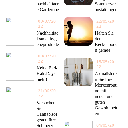
nachhaltiger
Sommerver
e Garderobe
anstaltungen
09/07/20
22/05/20
22
22
Nachhaltige
Halten Sie
Damenhygi
den
eneprodukte
Beckenbode
n gerade
09/07/20
22
15/05/20
22
Keine Bad-
Hair-Days
Aktualisiere
mehr!
n Sie Ihre
Morgenrouti
21/06/20
ne mit
22
neuen und
guten
Versuchen
Gewohnheit
Sie
en
Cannabisöl
gegen Ihre
01/05/20
Schmerzen