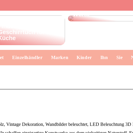
Dänisches Design –
klare Formen, echte
Werte
Finde das perfekte
Geschirrtuch für Ihre
Küche
et
Einzelhändler
Marken
Kinder
Ihn
Sie
lz, Vintage Dekoration, Wandbilder beleuchtet, LED Beleuchtung 3D 
Wir schaffen einzigartige Kunstwerke aus dem vielseitigen Naturstoff. 