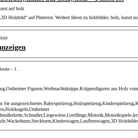
unst auf holz
 Holzbild“ auf Pinterest. Weitere Ideen zu holzbilder, holz, kunst au
zbild
anzeigen
chenke › 3…
ug,Ostheimer Figuren,Weihnachtskrippe,Krippenfiguren aus Holz vom 
en Sie ausgezeichnetes Babyspielzeug,Holzspielzeug,Kinderspielzeug,
en,Holzkugeln,Ostheimer
ullerkette,Schnuller,Liegewiese,Greiflinge,Motorik,Motorikspiele,ler
zzle,Wackelturm,Steckturm,Kinderwagen,Lauflernwagen,3D Holzbilde