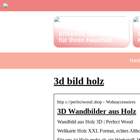
Effektive Spülmittel
für Ihren Haushalt
Outl
3d bild holz
http s://perfectwood.shop › Wohnaccessoires
3D Wandbilder aus Holz
Wandbild aus Holz 3D | Perfect Wood
Weltkarte Holz XXL Format, echtes Altho
Für uns ist Holz mehr als ein Werkstoff. 