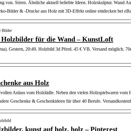
ng von. Sören. Ähnliche aktuell beliebte Ideen. Holzskulptur. Wand 
o-Bilder & -Drucke aus Holz mit 3D-Effekt online entdecken bei eBa
e Bilder
: Holzbilder für die Wand – KunstLoft
mma). Gestern, 20:49. Holzbild 3d Pferd. 45 € VB. Versand möglich. 70
schenke aus Holz
nvollen Anlass vom Holzlädle. Neben den vielen Holzspielwaren vom Ho
dere Geschenke & Geschenkideen für über 40 Berufe. Versandkostenfr
olzbild
zbilder, kunst auf holz, holz – Pinterest