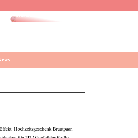
Leinenhose kaufen:
Stilvoll, luftig und
vielseitig
News
Effekt, Hochzeitsgeschenk Brautpaar.
Entdecken Sie 3D-Wandbilder für Ihr