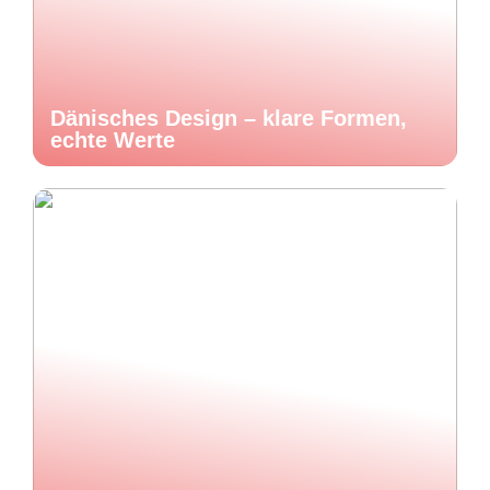
Dänisches Design – klare Formen,
echte Werte