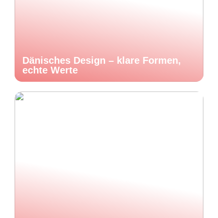
Dänisches Design – klare Formen,
echte Werte