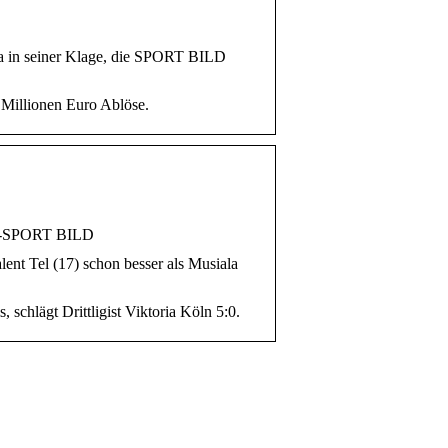
na in seiner Klage, die SPORT BILD
 Millionen Euro Ablöse.
L -SPORT BILD
ent Tel (17) schon besser als Musiala
schlägt Drittligist Viktoria Köln 5:0.
Leinenhose kaufen:
Stilvoll, luftig und