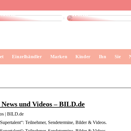
Finde das perfekte
Dänisches Design –
Geschirrtuch für Ihre
klare Formen, echte
Küche
Werte
et
Einzelhändler
Marken
Kinder
Ihn
Sie
e News und Videos – BILD.de
os | BILD.de
pertalent“: Teilnehmer, Sendetermine, Bilder & Videos.
upertalent“: Teilnehmer, Sendetermine, Bilder & Videos