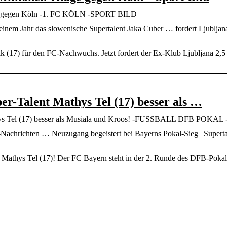
age gegen Köln -1. FC KÖLN -SPORT BILD
einem Jahr das slowenische Supertalent Jaka Cuber … fordert Ljublja
ik (17) für den FC-Nachwuchs. Jetzt fordert der Ex-Klub Ljubljana 2,5
r-Talent Mathys Tel (17) besser als …
hys Tel (17) besser als Musiala und Kroos! -FUSSBALL DFB POKA
Nachrichten … Neuzugang begeistert bei Bayerns Pokal-Sieg | Supertal
Mathys Tel (17)! Der FC Bayern steht in der 2. Runde des DFB-Pokals, 
Finde das perfekte
Dänisches Design –
Geschirrtuch für Ihre
klare Formen, echte