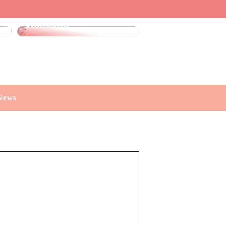
Leinenhose kaufen:
Stilvoll, luftig und
vielseitig
News