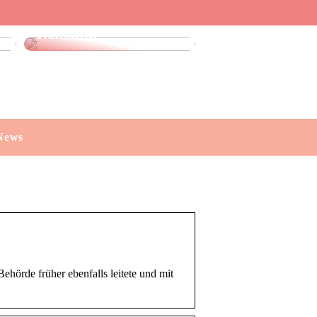
Leinenhose kaufen:
Stilvoll, luftig und
vielseitig
News
ehörde früher ebenfalls leitete und mit