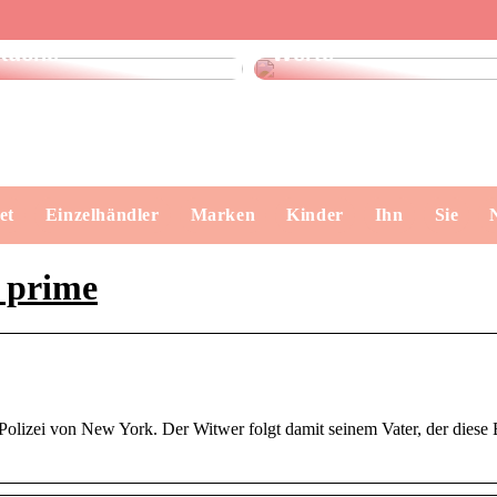
Finde das perfekte
Dänisches Design –
Geschirrtuch für Ihre
klare Formen, echte
Küche
Werte
et
Einzelhändler
Marken
Kinder
Ihn
Sie
 prime
olizei von New York. Der Witwer folgt damit seinem Vater, der diese B