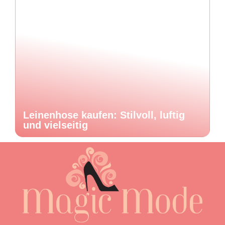
Leinenhose kaufen: Stilvoll, luftig
und vielseitig