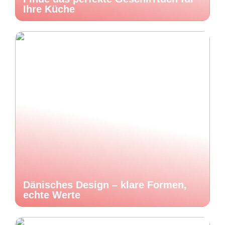
Ihre Küche
Dänisches Design – klare Formen,
echte Werte