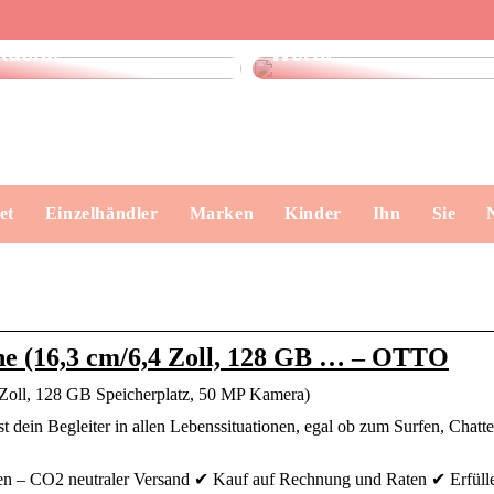
Finde das perfekte
Dänisches Design –
Geschirrtuch für Ihre
klare Formen, echte
Küche
Werte
et
Einzelhändler
Marken
Kinder
Ihn
Sie
ne (16,3 cm/6,4 Zoll, 128 GB … – OTTO
 Zoll, 128 GB Speicherplatz, 50 MP Kamera)
st dein Begleiter in allen Lebenssituationen, egal ob zum Surfen, Cha
ken – CO2 neutraler Versand ✔ Kauf auf Rechnung und Raten ✔ Erfül