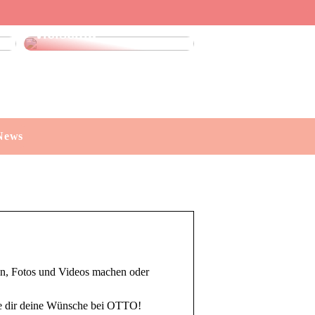
Leinenhose kaufen:
Stilvoll, luftig und
vielseitig
News
tten, Fotos und Videos machen oder
le dir deine Wünsche bei OTTO!