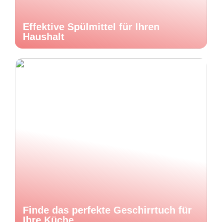
Effektive Spülmittel für Ihren
Haushalt
Finde das perfekte Geschirrtuch für
Ihre Küche