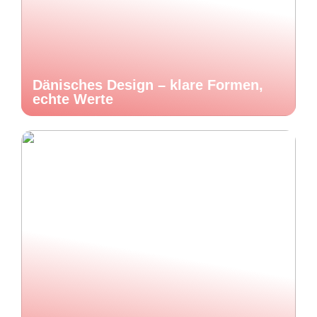
Dänisches Design – klare Formen,
echte Werte