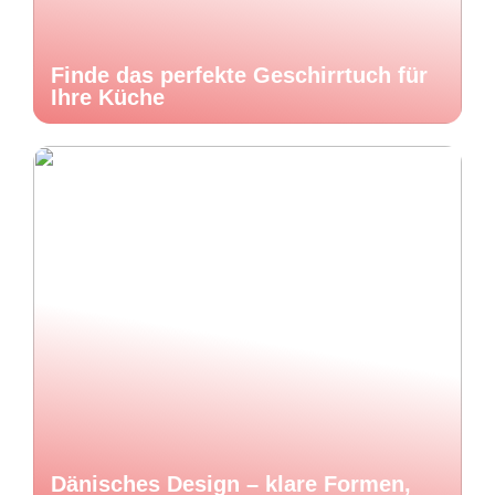
Finde das perfekte Geschirrtuch für
Ihre Küche
Dänisches Design – klare Formen,