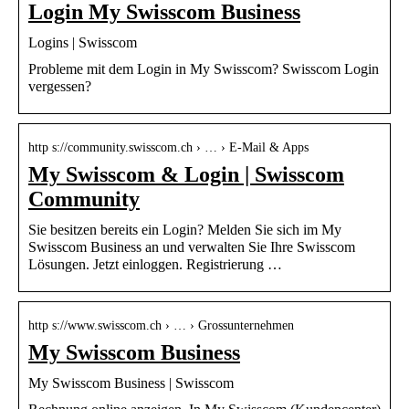
Login My Swisscom Business
Logins | Swisscom
Probleme mit dem Login in My Swisscom? Swisscom Login
vergessen?
http s://community.swisscom.ch › … › E-Mail & Apps
My Swisscom & Login | Swisscom
Community
Sie besitzen bereits ein Login? Melden Sie sich im My
Swisscom Business an und verwalten Sie Ihre Swisscom
Lösungen. Jetzt einloggen. Registrierung …
http s://www.swisscom.ch › … › Grossunternehmen
My Swisscom Business
My Swisscom Business | Swisscom