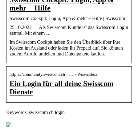
mehr − Hilfe
Swisscom Cockpit: Login, App & mehr − Hilfe | Swisscom
25.10.2022 — Als Swisscom Kunde ist das Swisscom Login
zentral. Mit einem …
Im Swisscom Cockpit haben Sie den Überblick über Ihre
Kosten im Ausland oder laden Ihr Prepaid auf. Sie können
zudem Anrufe umleiten und Datenpakete kaufen.
http s://community.swisscom.ch › … › Wissensbox
Ein Login für all deine Swisscom
Dienste
Keywords: swisscom ch login