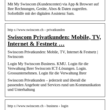
Mit My Swisscom (Kundencenter) via App & Browser auf
Ihre Rechnungen, Geräte, Abos & Daten zugreifen.
Soforthilfe mit der digitalen Assistenz Sam.
http s://www.swisscom.ch › privatkunden
Swisscom Privatkunden: Mobile, TV,
Internet & Festnetz …
Swisscom Privatkunden: Mobile, TV, Internet & Festnetz |
Swisscom
Login My Swisscom Business. KMU. Login für die
Verwaltung Ihrer Swisscom ICT-Lösungen. Login.
Grossunternehmen. Login für die Verwaltung Ihrer
Swisscom Privatkunden – jederzeit und überall die
passenden Angebote und Services rund um Kommunikation
und Unterhaltung
http s://www.swisscom.ch › business › login