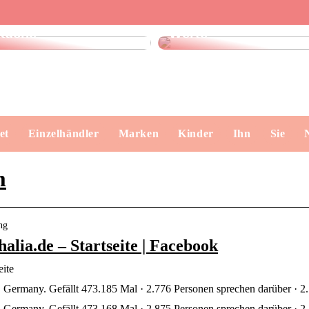
Finde das perfekte
Dänisches Design –
Geschirrtuch für Ihre
klare Formen, echte
Küche
Werte
et
Einzelhändler
Marken
Kinder
Ihn
Sie
m
ng
lia.de – Startseite | Facebook
eite
 Germany. Gefällt 473.185 Mal · 2.776 Personen sprechen darüber · 2
 Germany. Gefällt 473.168 Mal · 2.875 Personen sprechen darüber · 