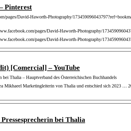
 Pinterest
com/pages/David-Haworth-Photography/173459096043797?ref=bookmar
//www.facebook.com/pages/David-Haworth-Photography/17345909604
://www.facebook.com/pages/David-Haworth-Photography/17345909604
dit) [Comercial] – YouTube
in bei Thalia – Hauptverband des Österreichischen Buchhandels
a Mikhaeel Marketingleiterin von Thalia und entschied sich 2023 … 
 Pressesprecherin bei Thalia