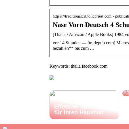
http s://traditionalcatholicpriest.com › publicat
Nase Vorn Deutsch 4 Sch
[Thalia / Amazon / Apple Books] 1984 von
vor 14 Stunden — [tradepub.com] Micros
bezahlen** bis zum …
Keywords: thalia facebook com
Effektive Spülmittel
für Ihren Haushalt