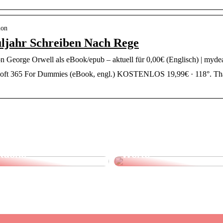
ion
uljahr Schreiben Nach Rege
 George Orwell als eBook/epub – aktuell für 0,00€ (Englisch) | myde
oft 365 For Dummies (eBook, engl.) KOSTENLOS 19,99€ · 118°. Thal
Finde das perfekte
Dänisches Design –
Geschirrtuch für Ihre
klare Formen, echte
Küche
Werte