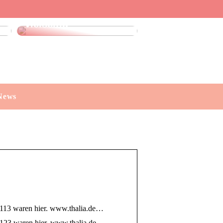
Leinenhose kaufen:
Stilvoll, luftig und
vielseitig
News
.113 waren hier. www.thalia.de…
2.123 waren hier. www.thalia.de…