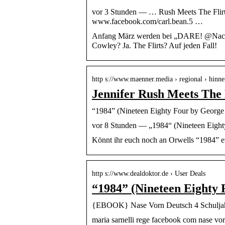
vor 3 Stunden — … Rush Meets The Flirt
www.facebook.com/carl.bean.5 …
Anfang März werden bei „DARE! @Nachas
Cowley? Ja. The Flirts? Auf jeden Fall!
http s://www.maenner.media › regional › hinn
Jennifer Rush Meets The 
“1984” (Nineteen Eighty Four by George 
vor 8 Stunden — „1984“ (Nineteen Eighty
Könnt ihr euch noch an Orwells “1984” e
http s://www.dealdoktor.de › User Deals
“1984” (Nineteen Eighty 
{EBOOK} Nase Vorn Deutsch 4 Schuljah
maria sarnelli rege facebook com nase vor