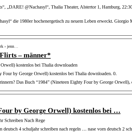
s“, „DARE! @Nachasyl“, Thalia Theater, Alstertor 1, Hamburg, 22:3
yl“ die 1980er hochenergetisch zu neuem Leben erweckt. Giorgio M
erk › jenn…
Flirts – männer*
Orwell) kostenlos bei Thalia downloaden
 Four by George Orwell) kostenlos bei Thalia downloaden. 0.
rinnern? Das Buch “1984” (Nineteen Eighty Four by George Orwell), da
Four by George Orwell) kostenlos bei …
r Schreiben Nach Rege
n deutsch 4 schuljahr schreiben nach regeln … nase vorn deutsch 2 schu