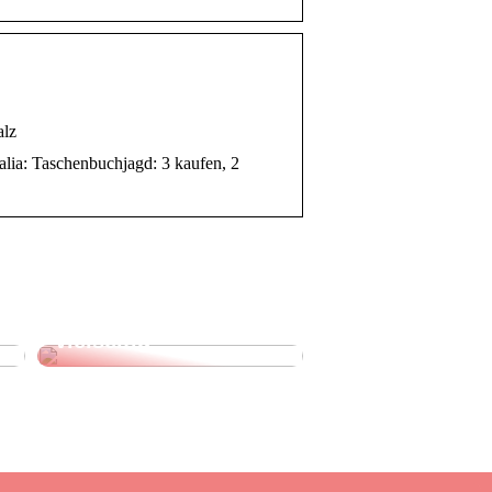
alz
ia: Taschenbuchjagd: 3 kaufen, 2
Leinenhose kaufen:
Stilvoll, luftig und
vielseitig