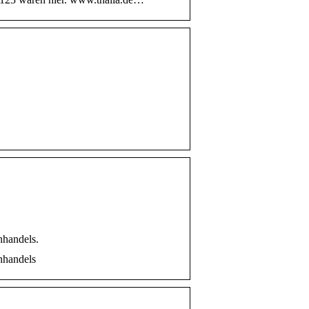
hhandels.
hhandels