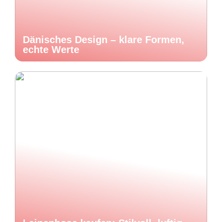
Dänisches Design – klare Formen,
echte Werte