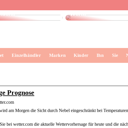
Finde das perfekte
Dänisches Design –
Geschirrtuch für Ihre
klare Formen, echte
Küche
Werte
et
Einzelhändler
Marken
Kinder
Ihn
Sie
ge Prognose
tter.com
wird am Morgen die Sicht durch Nebel eingeschränkt bei Temperaturen 
e bei wetter.com die aktuelle Wettervorhersage für heute und die näch