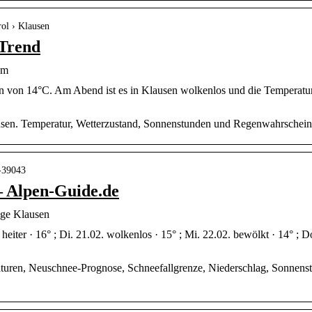
rol › Klausen
 Trend
om
en von 14°C. Am Abend ist es in Klausen wolkenlos und die Temperatur
sen. Temperatur, Wetterzustand, Sonnenstunden und Regenwahrscheinli
n-39043
– Alpen-Guide.de
age Klausen
eiter · 16° ; Di. 21.02. wolkenlos · 15° ; Mi. 22.02. bewölkt · 14° ; Do
uren, Neuschnee-Prognose, Schneefallgrenze, Niederschlag, Sonnenstu