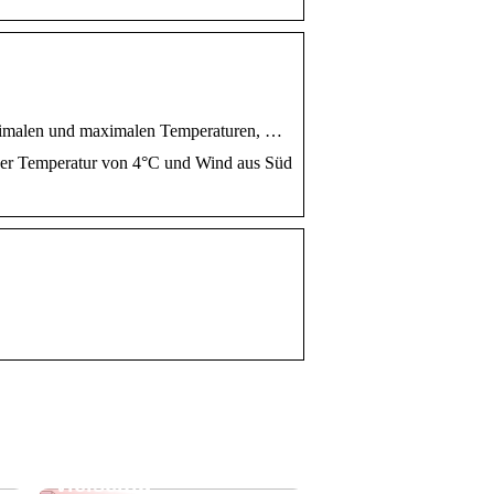
minimalen und maximalen Temperaturen, …
einer Temperatur von 4°C und Wind aus Süd
Leinenhose kaufen:
Stilvoll, luftig und
vielseitig