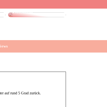
Leinenhose kaufen:
Stilvoll, luftig und
vielseitig
News
ter auf rund 5 Grad zurück.