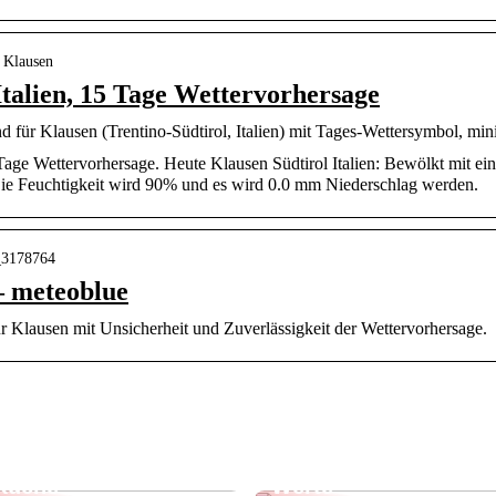
 Klausen
Italien, 15 Tage Wettervorhersage
nd für Klausen (Trentino-Südtirol, Italien) mit Tages-Wettersymbol, 
 Tage Wettervorhersage. Heute Klausen Südtirol Italien: Bewölkt mit 
ie Feuchtigkeit wird 90% und es wird 0.0 mm Niederschlag werden.
n_3178764
– meteoblue
ür Klausen mit Unsicherheit und Zuverlässigkeit der Wettervorhersage.
Finde das perfekte
Dänisches Design –
Geschirrtuch für Ihre
klare Formen, echte
Küche
Werte