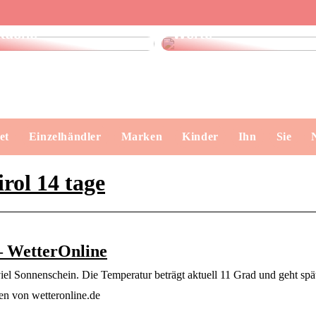
Finde das perfekte
Dänisches Design –
Geschirrtuch für Ihre
klare Formen, echte
Küche
Werte
et
Einzelhändler
Marken
Kinder
Ihn
Sie
rol 14 tage
– WetterOnline
iel Sonnenschein. Die Temperatur beträgt aktuell 11 Grad und geht spä
en von wetteronline.de