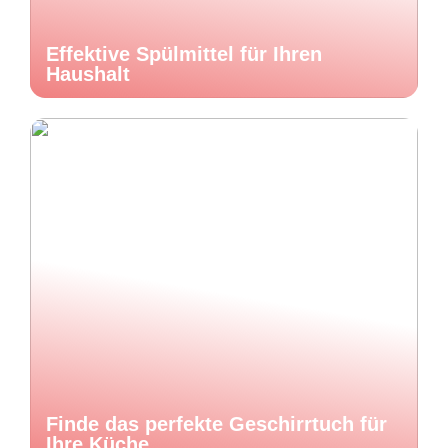
Effektive Spülmittel für Ihren
Haushalt
Finde das perfekte Geschirrtuch für
Ihre Küche