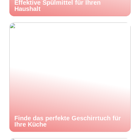
Effektive Spülmittel für Ihren
Haushalt
Finde das perfekte Geschirrtuch für
Ihre Küche