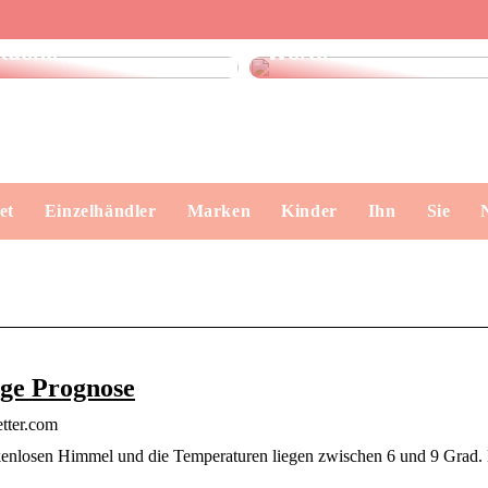
Finde das perfekte
Dänisches Design –
Geschirrtuch für Ihre
klare Formen, echte
Küche
Werte
et
Einzelhändler
Marken
Kinder
Ihn
Sie
ge Prognose
tter.com
enlosen Himmel und die Temperaturen liegen zwischen 6 und 9 Grad. N