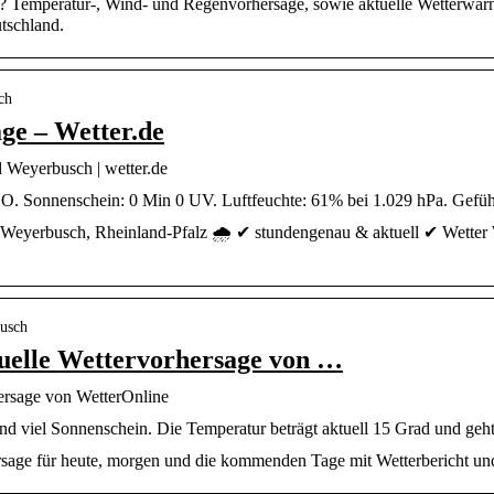
? Temperatur-, Wind- und Regenvorhersage, sowie aktuelle Wetterwarn
tschland.
ch
ge – Wetter.de
 Weyerbusch | wetter.de
O. Sonnenschein: 0 Min 0 UV. Luftfeuchte: 61% bei 1.029 hPa. Gefühl
n Weyerbusch, Rheinland-Pfalz 🌧️ ✔ stundengenau & aktuell ✔ Wetter
busch
uelle Wettervorhersage von …
ersage von WetterOnline
d viel Sonnenschein. Die Temperatur beträgt aktuell 15 Grad und geht
sage für heute, morgen und die kommenden Tage mit Wetterbericht un