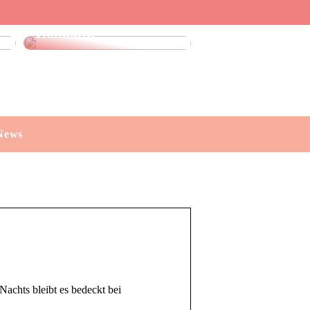
Leinenhose kaufen:
Stilvoll, luftig und
vielseitig
News
achts bleibt es bedeckt bei